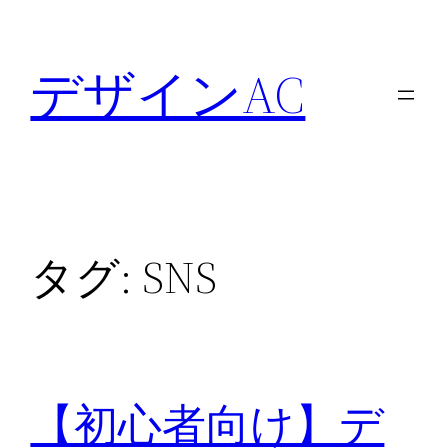
内
容
デザインAC
を
ス
キ
ッ
プ
タグ:
SNS
【初心者向け】デ